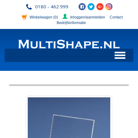
0180 - 462 999
Winkelwagen
(0)
Inloggen/aanmelden
Contact
Bedrijfsinformatie
Toggle
navigation