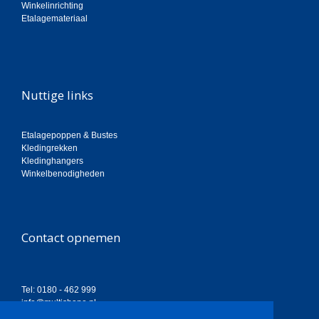
Winkelinrichting
Etalagemateriaal
Nuttige links
Etalagepoppen & Bustes
Kledingrekken
Kledinghangers
Winkelbenodigheden
Contact opnemen
Tel: 0180 - 462 999
info@multishape.nl
Bekijk Openingstijden