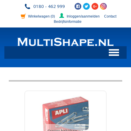
0180 - 462 999
Winkelwagen
(0)
Inloggen/aanmelden
Contact
Bedrijfsinformatie
Toggle
navigation
Groter bekijken