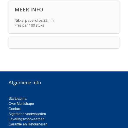
MEER INFO
Nikkel paperclips 32mm.
Prijs per 100 stuks
Algemene info
Startpagina
Over Multishape
Contact
Algemene voorwaarden
Leveringsvoorwaarden
Garantie en Retourneren