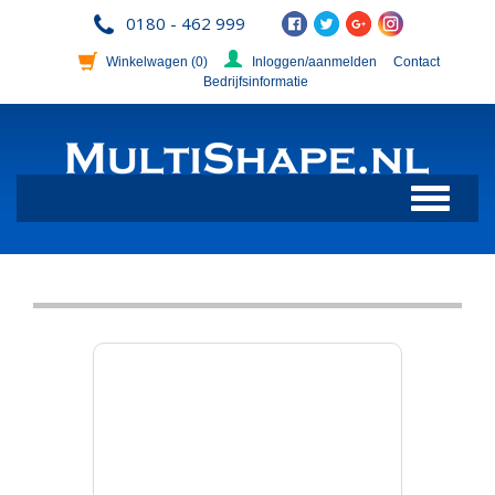
0180 - 462 999
Winkelwagen
(0)
Inloggen/aanmelden
Contact
Bedrijfsinformatie
Toggle
navigation