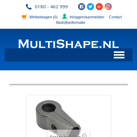
0180 - 462 999
Winkelwagen
(0)
Inloggen/aanmelden
Contact
Bedrijfsinformatie
Toggle
navigation
Groter bekijken