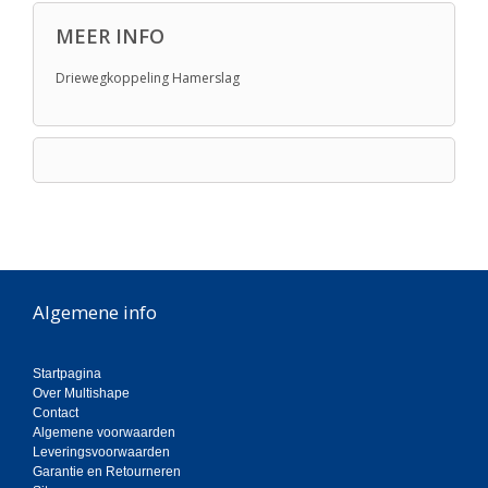
MEER INFO
Driewegkoppeling Hamerslag
Algemene info
Startpagina
Over Multishape
Contact
Algemene voorwaarden
Leveringsvoorwaarden
Garantie en Retourneren