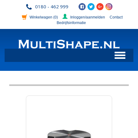
0180 - 462 999
Winkelwagen
(0)
Inloggen/aanmelden
Contact
Bedrijfsinformatie
Toggle
navigation