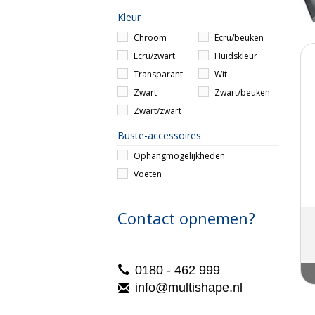
Kleur
Chroom
Ecru/beuken
Ecru/zwart
Huidskleur
Transparant
Wit
Zwart
Zwart/beuken
Zwart/zwart
Buste-accessoires
Ophangmogelijkheden
Voeten
Contact opnemen?
0180 - 462 999
info@multishape.nl