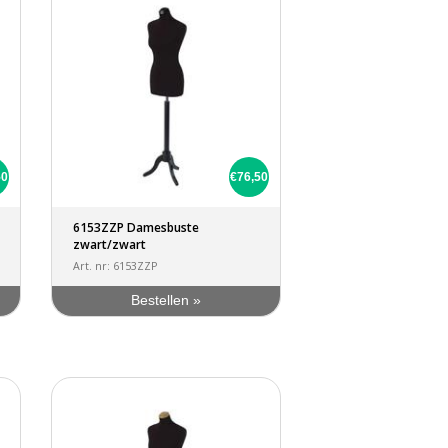
50
€76,50
6153ZZP Damesbuste
zwart/zwart
Art. nr: 6153ZZP
Bestellen »