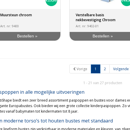
€15,00
€49,
Muursteun chroom
Verstelbare basis
nekbevestiging Chroom
Art. nr: 9400
Art. nr: 9402-01
Bestellen »
Bestellen »
Vorige
1
2
Volgende
1 - 21 van 27 producten
spoppen in alle mogelijke uitvoeringen
tiShape biedt een zeer breed assortiment paspoppen en bustes voor dames en h
gante Europabustes. Ook bieden wij een grote collectie kinderpaspoppen. Zo v
tes vanaf babymaten tot kindermaten tot 8 jaar.
n moderne torso’s tot houten bustes met standaard
e lineform bustes zijn verkrijgbaar in moderne materialen en kleuren, van zilve