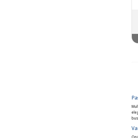
Pa
Mul
ele
bus
Va
Onz