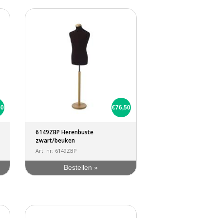
50
€76,50
6149ZBP Herenbuste
zwart/beuken
Art. nr: 6149ZBP
Bestellen »