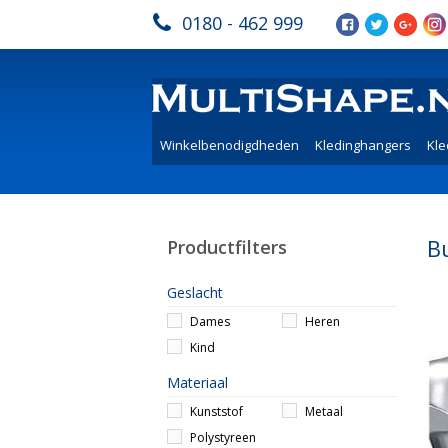
0180 - 462 999
Winkelbenodigdheden
Kledinghangers
Kle
B
Productfilters
Geslacht
Dames
Heren
Kind
Materiaal
Kunststof
Metaal
Polystyreen