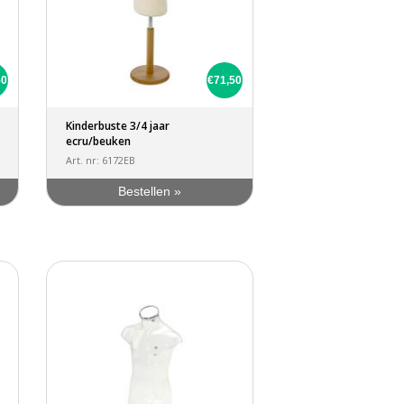
50
€71,50
Kinderbuste 3/4 jaar
ecru/beuken
Art. nr: 6172EB
Bestellen »