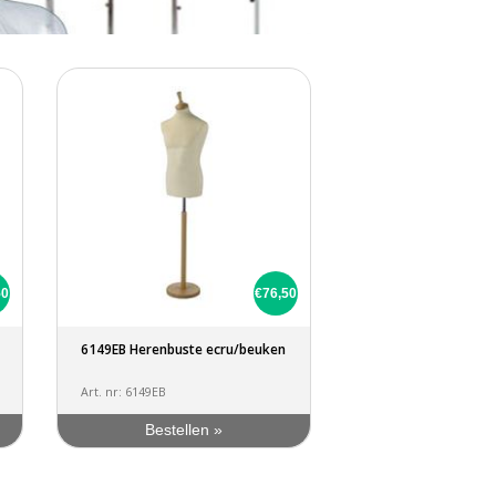
50
€76,50
6149EB Herenbuste ecru/beuken
Art. nr: 6149EB
Bestellen »