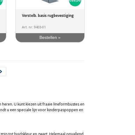
95
€69,00
Verstelb. basis rugbevestiging
Art. nr: 9403-01
Bestellen »
eren. U kunt kiezen uit fraaie lineformbustes en
indt u een speciale lijn voor kinderpaspoppen en
rgrijs tot huidskleur en zwart. Helemaal opvallend