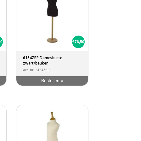
50
€76,50
6154ZBP Damesbuste
zwart/beuken
Art. nr: 6154ZBP
Bestellen »