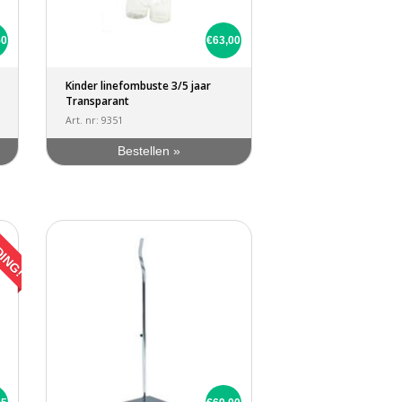
50
€63,00
Kinder linefombuste 3/5 jaar
Transparant
Art. nr: 9351
Bestellen »
DING!