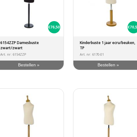
€76,50
€70,
6154ZZP Damesbuste
Kinderbuste 1 jaar ecru/beuken,
zwart/zwart
TP
Art. nr: 6154ZZP
Art. nr: 6170-01
Bestellen »
Bestellen »