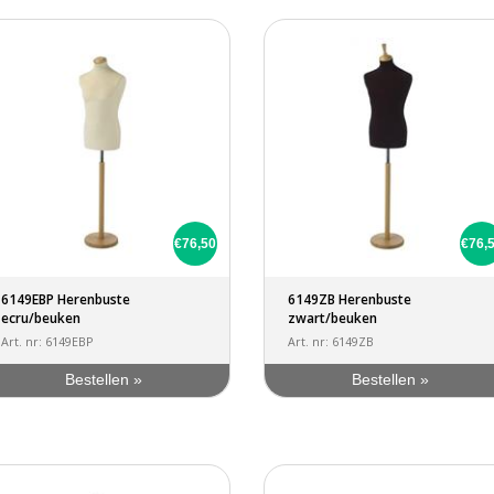
€76,50
€76,
6149EBP Herenbuste
6149ZB Herenbuste
ecru/beuken
zwart/beuken
Art. nr: 6149EBP
Art. nr: 6149ZB
Bestellen »
Bestellen »