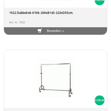
€109,00
1922 Dubbelrek H106-200xB143-223xD55cm.
Art. nr: 1922
Bestellen »
€139,00