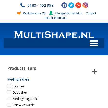
0180 - 462 999
Winkelwagen
(0)
Inloggen/aanmelden
Contact
Bedrijfsinformatie
Toggle
navigation
Productfilters
Kledingrekken
Basicrek
Dubbelrek
Kledinghangerrek
Reis & vouwrek