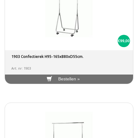
€99,00
1903 Confectierek H95-165xB80xD55cm.
Art. nr: 1903
Bestellen »