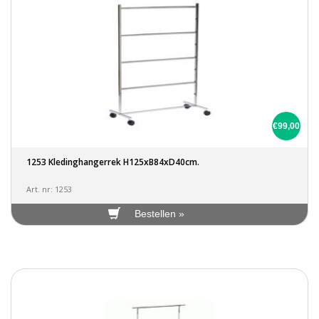
€99,00
1253 Kledinghangerrek H125xB84xD40cm.
Art. nr: 1253
Bestellen »