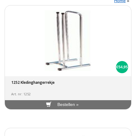
Home
»
€54,95
1252 Kledinghangerrekje
Art. nr: 1252
Bestellen »