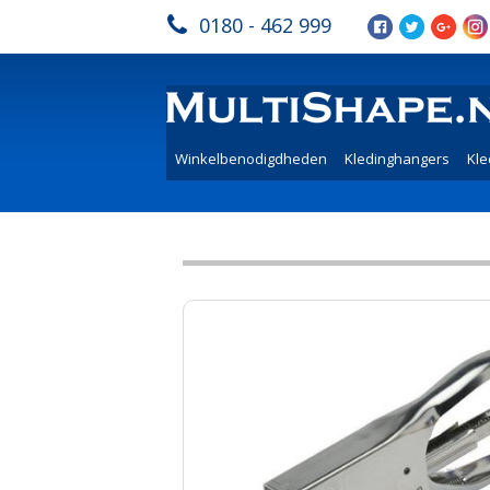
0180 - 462 999
Winkelbenodigdheden
Kledinghangers
Kle