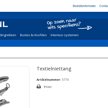
Bedrijfsinformatie
Contac
dingrekken
Bustes & Hoofden
Interieur-systemen
Textielniettang
Artikelnummer:
5770
Print